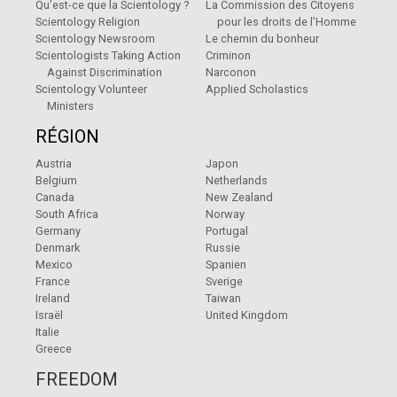
Qu’est-ce que la Scientology ?
La Commission des Citoyens
Scientology Religion
pour les droits de l’Homme
Scientology Newsroom
Le chemin du bonheur
Scientologists Taking Action
Criminon
Against Discrimination
Narconon
Scientology Volunteer
Applied Scholastics
Ministers
RÉGION
Austria
Japon
Belgium
Netherlands
Canada
New Zealand
South Africa
Norway
Germany
Portugal
Denmark
Russie
Mexico
Spanien
France
Sverige
Ireland
Taiwan
Israël
United Kingdom
Italie
Greece
FREEDOM