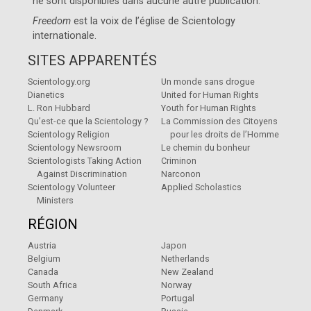
ne sont disponibles dans aucune autre publication.
Freedom
est la voix de l’église de
Scientology
internationale
.
SITES APPARENTÉS
Scientology.org
Un monde sans drogue
Dianetics
United for Human Rights
L. Ron Hubbard
Youth for Human Rights
Qu’est-ce que la Scientology ?
La Commission des Citoyens
Scientology Religion
pour les droits de l’Homme
Scientology Newsroom
Le chemin du bonheur
Scientologists Taking Action
Criminon
Against Discrimination
Narconon
Scientology Volunteer
Applied Scholastics
Ministers
RÉGION
Austria
Japon
Belgium
Netherlands
Canada
New Zealand
South Africa
Norway
Germany
Portugal