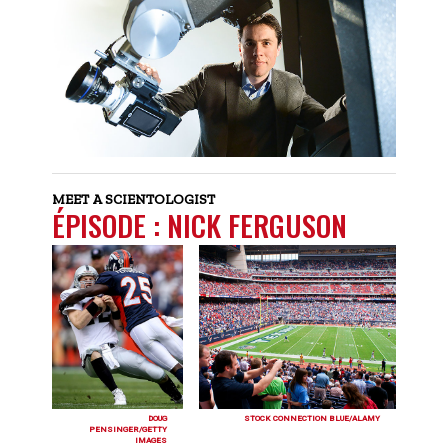
MEET A SCIENTOLOGIST
ÉPISODE : NICK FERGUSON
STOCK CONNECTION BLUE/ALAMY
DOUG
PENSINGER/GETTY
IMAGES