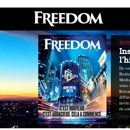
ÉDIT
In
l’
De son
Boule
Media
votre 
Retra
diffus
invite
en cou