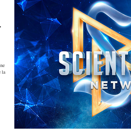
T
îne
 la