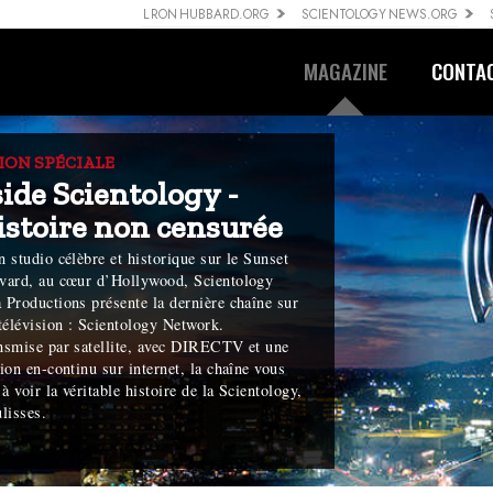
L RON HUBBARD.ORG
SCIENTOLOGY NEWS.ORG
MAGAZINE
CONTA
ION SPÉCIALE
side Scientology -
histoire non censurée
 studio célèbre et historique sur le Sunset
vard, au cœur d’Hollywood, Scientology
 Productions présente la dernière chaîne sur
télévision : Scientology Network.
nsmise par satellite, avec DIRECTV et une
ion en-continu sur internet, la chaîne vous
 à voir la véritable histoire de la Scientology,
lisses.