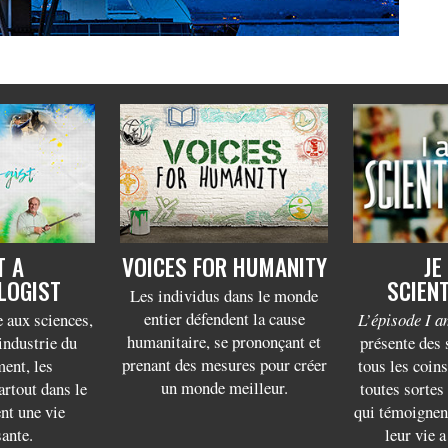
T A
VOICES FOR HUMANITY
JE
LOGIST
SCIEN
Les individus dans le monde
entier défendent la cause
 aux sciences,
L’épisode I a
humanitaire, se prononçant et
’industrie du
présente des 
prenant des mesures pour créer
ment, les
tous les coin
un monde meilleur.
artout dans le
toutes sortes
t une vie
qui témoignent
sante.
leur vie a