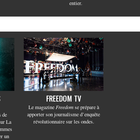
entier.
S
FREEDOM TV
Le magazine
Freedom
se prépare à
apporter son journalisme d’enquête
s de
révolutionnaire sur les ondes.
sur La
rammes
er un